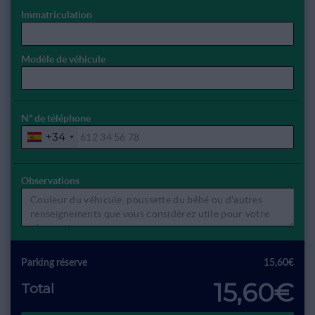
Immatriculation
Modèle de véhicule
Nº de téléphone
+34
Observations
Parking réserve
15,60€
15,60€
Total