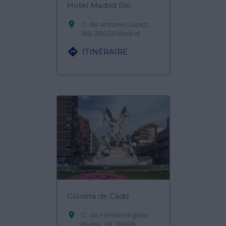
Hotel Madrid Río

C. de Antonio López,
168, 28026 Madrid

ITINÉRAIRE
Glorieta de Cádiz

C. de Hermenegildo
Bielsa, 36, 28026