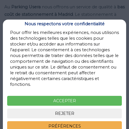
Au
Parking Usera
nous offrons un service de qualité à
bas
coût de stationnement à Madrid
. Le stationnement à
Usera est une excellente option si vous voulez éviter le
Nous respectons votre confidentialité
trafic dans le centre ou les restrictions d'accès à
Madrid
Pour offrir les meilleures expériences, nous utilisons
Central
, car vous pouvez atteindre le cœur de la ville en
des technologies telles que les cookies pour
stocker et/ou accéder aux informations sur
seulement 20 minutes grâce à la bonne connexion avec
l'appareil. Le consentement à ces technologies
le métro.
nous permettra de traiter des données telles que le
comportement de navigation ou des identifiants
Nos installations sont situées à côté du
Mercado de
uniques sur ce site. Le défaut de consentement ou
Usera
, tout près du
Estadio Román Valero
et à
le retrait du consentement peut affecter
négativement certaines caractéristiques et
seulement 7 minutes de marche du
Centro Comercial
fonctions.
Plaza Río 2
. Nous sommes également l'alternative
parfaite si vous séjournez à l'
Hotel Madrid Río
et que
ACCEPTER
vous cherchez un
garage voisin et bon marché à Usera
.
Ce parking dispose de
l'identification de la plaque
REJETER
d'immatriculation
, de personnel de sécurité, de caméras
PRÉFÉRENCES
de surveillance 24 heures sur 24 et d'une fermeture