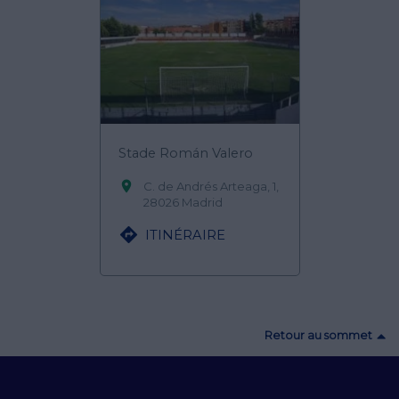
Stade Román Valero

C. de Andrés Arteaga, 1,
28026 Madrid

ITINÉRAIRE
Retour au sommet