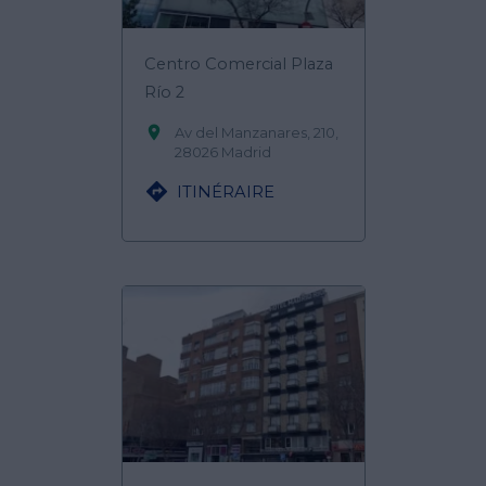
Centro Comercial Plaza
Río 2

Av del Manzanares, 210,
28026 Madrid

ITINÉRAIRE