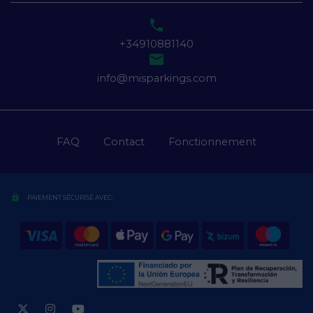

+34910881140

info@misparkings.com
FAQ
Contact
Fonctionnement
lock
PAIEMENT SÉCURISÉ AVEC: