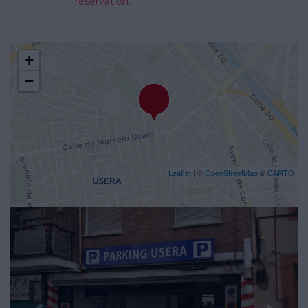
réservation.
+
−
Leaflet
| ©
OpenStreetMap
©
CARTO
Previous
Nex