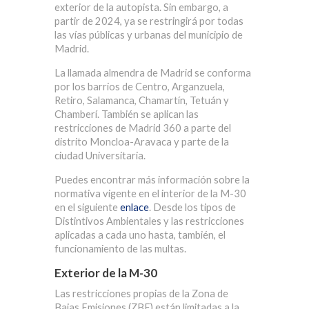
exterior de la autopista. Sin embargo, a
partir de 2024, ya se restringirá por todas
las vías públicas y urbanas del municipio de
Madrid.
La llamada almendra de Madrid se conforma
por los barrios de
Centro
,
Arganzuela
,
Retiro
,
Salamanca
,
Chamartín
,
Tetuán
y
Chamberí
. También se aplican las
restricciones de Madrid 360 a
parte del
distrito Moncloa-Aravaca
y parte de la
ciudad Universitaria
.
Puedes encontrar más información sobre la
normativa vigente en el interior de la M-30
en el siguiente
enlace
. Desde los tipos de
Distintivos Ambientales y las restricciones
aplicadas a cada uno hasta, también, el
funcionamiento de las multas.
Exterior de la M-30
Las restricciones propias de la Zona de
Bajas Emisiones (ZBE) están limitadas a la