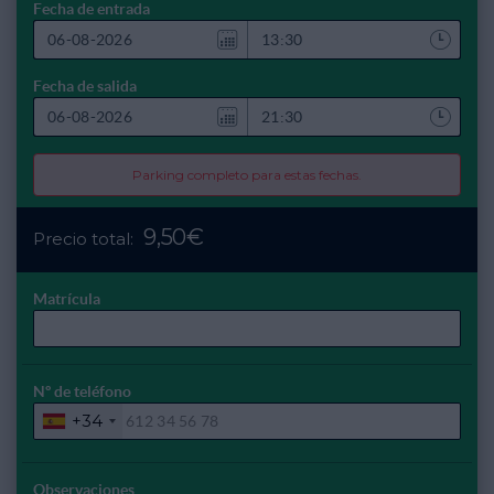
Fecha de entrada
Fecha de salida
Parking completo para estas fechas.
9,50€
Precio total:
Matrícula
Nº de teléfono
+34
Observaciones