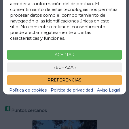
El
Parking Sagrada Familia - Roselló
ofrece las máximas
acceder a la información del dispositivo. El
consentimiento de estas tecnologías nos permitirá
garantías de seguridad, con un moderno sistema de
procesar datos como el comportamiento de
cámaras de videovigilancia
y
personal de vigilancia
navegación o las identificaciones únicas en este
presencial
, lo que asegura la protección de tu vehículo
sitio. No consentir o retirar el consentimiento,
puede afectar negativamente a ciertas
en todo momento. Además, el parking está
características y funciones.
operativo las 24 horas del día, los 7 días de la semana.
Si estás buscando un lugar fiable y accesible para
aparcar
ACEPTAR
en Barcelona
, el
Parking Sagrada Familia - Roselló
es una
RECHAZAR
de las mejores opciones por su ubicación, seguridad y
facilidad de acceso.
PREFERENCIAS
Política de cookies
Política de privacidad
Aviso Legal

Puntos cercanos