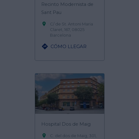
Recinto Modernista de
Sant Pau

C/ de St. Antoni Maria
Claret, 167, 08025
Barcelona

CÓMO LLEGAR
Hospital Dos de Maig

C. del dos de Maig, 301,