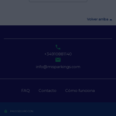
Volver arriba

+34910881140

info@misparkings.com
FAQ
Contacto
Cómo funciona
lock
PAGO SEGURO CON: