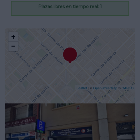
Plazas libres en tiempo real: 1
+
−
Leaflet
| ©
OpenStreetMap
©
CARTO
Previous
Nex