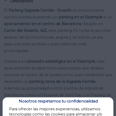
Descripción
El
Parking Sagrada Familia - Roselló
es una excelente
opción si estás buscando un
parking en el Eixample
o un
aparcamiento en el centro de Barcelona
. Situado en
Carrer del Roselló, 422
, este parking 24 horas te permite
aparcar de forma cómoda, segura y sin estrés, ya sea
para una visita puntual o para estancias más
prolongadas.
Gracias a su
ubicación estratégica en el Eixample
, este
aparcamiento es ideal tanto para turistas que desean
explorar el centro de la ciudad como para residentes que
necesitan un
parking cerca de la Sagrada Familia
.
Además, su proximidad a otros puntos de interés de
Barcelona, como el Hospital de Sant Pau o el Passeig de
Nosotros respetamos tu confidencialidad
Sant Joan, lo convierte en una alternativa muy
conveniente.
Para ofrecer las mejores experiencias, utilizamos
tecnologías como las cookies para almacenar y/o