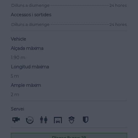
Dilluns a diumenge
24 hores
Accessos i sortides
Dilluns a diumenge
24 hores
Vehicle
Alçada màxima
1.90 m
Longitud màxima
5 m
Ample màxim
2 m
Servei