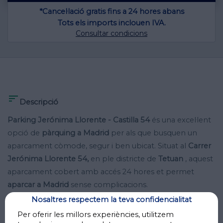
*Cancel·lació gratis fins a 24 hores abans
Tots els imports inclouen IVA.
Consultar condicions

Descripció
Parking Jerónima Llorente - Castilla 54
és una excel·lent
opció de
pàrquing a Madrid
per als que busquen un
aparcament còmode, segur i ben ubicat. Situat al
Carrer
Jerónima Llorente 54,
en ple districte de
Tetuan
, aquest
aparcament cobert amb accés 24 hores et permet
aparcar a Madrid
sense complicacions.
Nosaltres respectem la teva confidencialitat
A només uns minuts a peu de
Plaça de Castella
i del
Per oferir les millors experiències, utilitzem
Passeig de la Castellana
, aquest
aparcament a Madrid
és