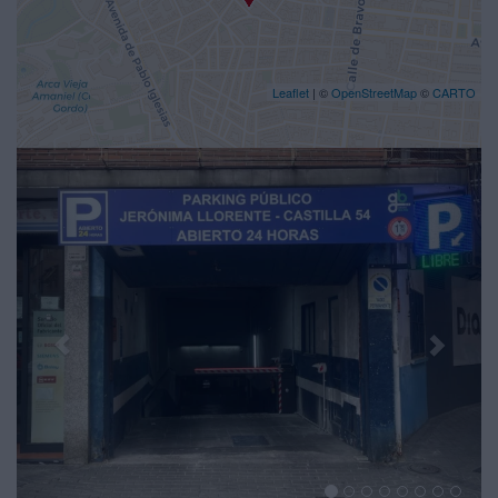
Leaflet
| ©
OpenStreetMap
©
CARTO
Previous
Nex