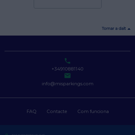
Tornar a dalt

+34910881140

info@misparkings.com
FAQ
Contacte
Com funciona