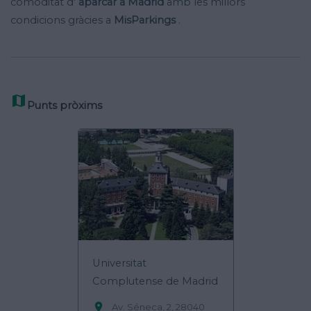
comoditat d'
aparcar a Madrid
amb les millors
condicions gràcies a
MisParkings
.

Punts pròxims
Universitat
Complutense de Madrid

Av. Séneca, 2, 28040