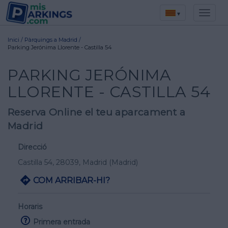
▾
Inici
/
Pàrquings a Madrid
/
Parking Jerónima Llorente - Castilla 54
PARKING JERÓNIMA
LLORENTE - CASTILLA 54
Reserva Online el teu aparcament a
Madrid
Direcció
Castilla 54
, 28039,
Madrid
(Madrid)
COM ARRIBAR-HI?
Horaris
Primera entrada