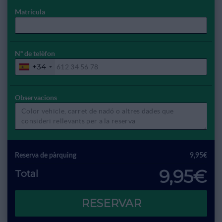
Matrícula
Nº de telèfon
+34
Observacions
Reserva de pàrquing
9,95€
9,95€
Total
RESERVAR