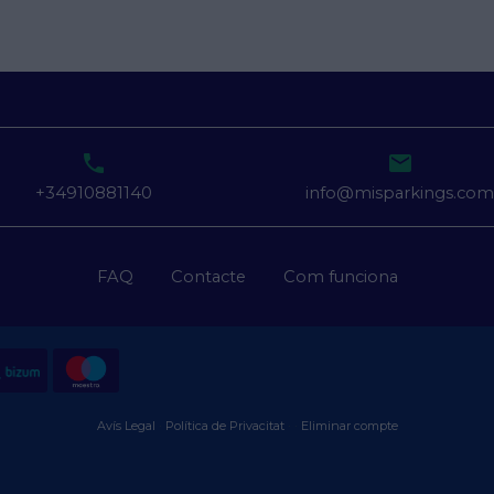


+34910881140
info@misparkings.co
FAQ
Contacte
Com funciona
Avís Legal
·
Política de Privacitat
·
·
Eliminar compte