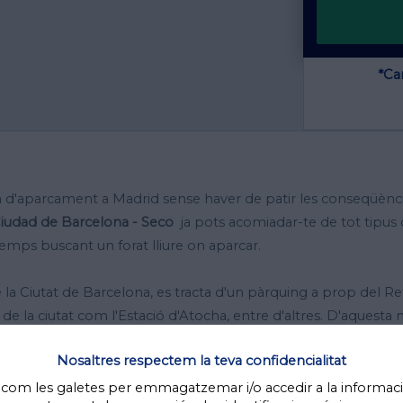
*Can
 d'aparcament a Madrid sense haver de patir les conseqüènci
iudad de Barcelona - Seco
ja pots acomiadar-te de tot tipus 
temps buscant un forat lliure on aparcar.
e la Ciutat de Barcelona, ​​es tracta d'un pàrquing a prop del Ret
de la ciutat com l'Estació d'Atocha, entre d'altres. D'aquesta 
caminant als llocs que vulguis, sense importar si estàs de visit
Nosaltres respectem la teva confidencialitat
.
es com les galetes per emmagatzemar i/o accedir a la informac