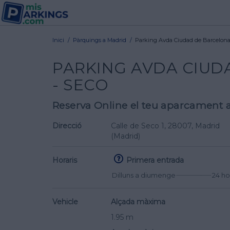
Inici
/
Pàrquings a Madrid
/
Parking Avda Ciudad de Barcelona
PARKING AVDA CIUD
- SECO
Reserva Online el teu aparcament 
Direcció
Calle de Seco 1
, 28007,
Madrid
(Madrid)
Horaris
Primera entrada
Dilluns a diumenge
24 ho
Vehicle
Alçada màxima
1.95 m