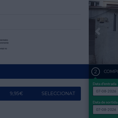
Previou
2
COMPL
Data d'entrada
9,95€
SELECCIONAT
Dl
Dt
Data de sortida
27
28
3
4