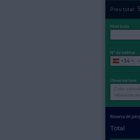
Dl
Dt
10
11
Preu total:
27
28
17
18
3
4
24
25
Matrícula
10
11
31
1
17
18
24
25
Aviu
Nº de telèfon
31
1
+34
Aviu
Observacions
Reserva de pàr
Total