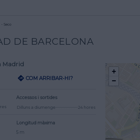
 - Seco
AD DE BARCELONA
a Madrid
+
COM ARRIBAR-HI?
−
Accessos i sortides
res
Dilluns a diumenge
24 hores
Longitud màxima
5 m