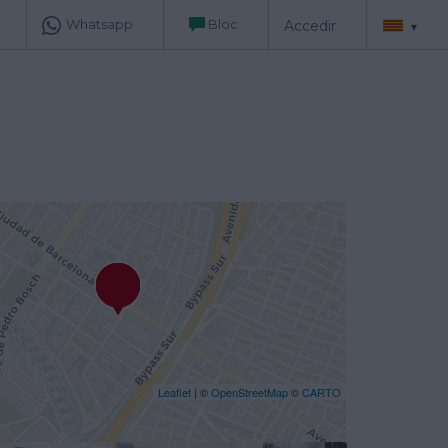
Whatsapp
Bloc
Accedir
▾
00:00
00:30
01:00
01:30
02:00
02:30
03:00
03:30
04:00
04:30
Leaflet
| ©
OpenStreetMap
©
CARTO
05:00
05:30