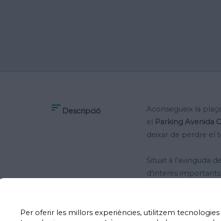

Aconsegueix la plaça
Descripció
el
Parking Avenida C
deixar de perdre el 
Situat a l'avinguda d
d'interès importants 
opció per apropar-te 
algun tipus de gestió
Per oferir les millors experiències, utilitzem tecnologi