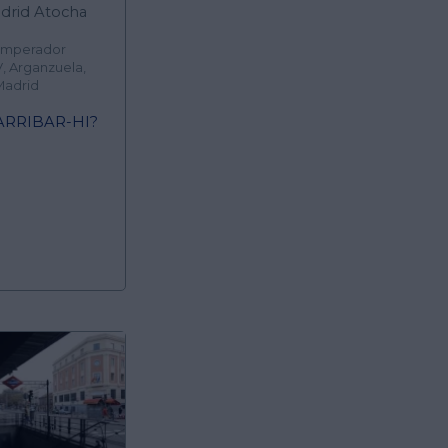
adrid Atocha
 Emperador
V, Arganzuela,
Madrid
ARRIBAR-HI?