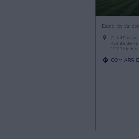
Estadi de Vallec

C. del Payaso 
Puente de Val
28018 Madrid

COM ARRIB