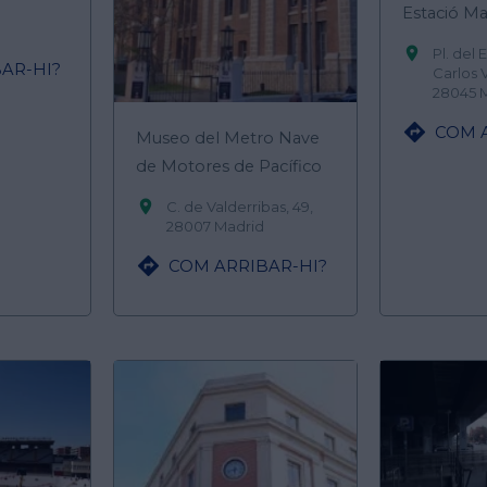
Estació M

Pl. del
AR-HI?
Carlos 
28045 

COM 
Museo del Metro Nave
de Motores de Pacífico

C. de Valderribas, 49,
28007 Madrid

COM ARRIBAR-HI?