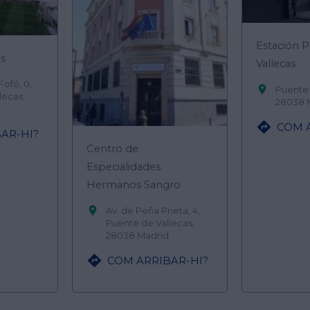
Estación 
as
Vallecas
Fofó, 0,

Puente 
lecas,
28038 

COM 
AR-HI?
Centro de
Especialidades
Hermanos Sangro

Av. de Peña Prieta, 4,
Puente de Vallecas,
28038 Madrid

COM ARRIBAR-HI?