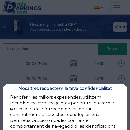
▾
Descarrega la nostra APP
Veure
Aconsegueix descomptes exclusius
Buscar
Nosaltres respectem la teva confidencialitat
Ordenar per
Filtres
Per oferir les millors experiències, utilitzem
tecnologies com les galetes per emmagatzemar
Distància
i/o accedir a la informació del dispositiu. El
consentiment d'aquestes tecnologies ens
Parking a Las Covachas
permetrà processar dades com ara el
comportament de navegació o les identificacions